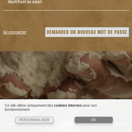
*
Identifiant ou email
Se connecter
Ce site utilise uniquement des
cookies internes
pour son
fonctionnement.
PERSONNALISER
OK
Privacy
|
Mentions légales
Sowedi
| Solution numérique by
iDIWAY